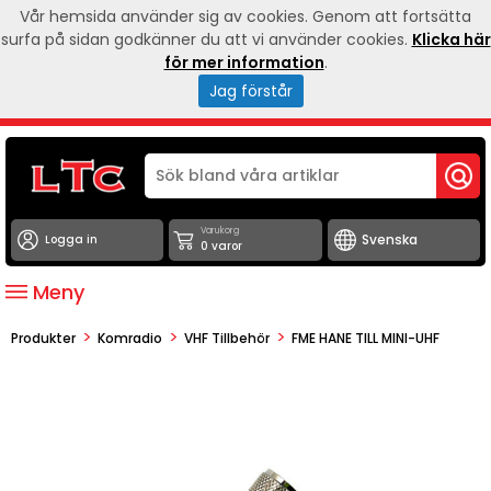
Vår hemsida använder sig av cookies. Genom att fortsätta
surfa på sidan godkänner du att vi använder cookies.
Klicka här
för mer information
.
Jag förstår
Varukorg
Logga in
0 varor
Meny
>
>
>
Produkter
Komradio
VHF Tillbehör
FME HANE TILL MINI-UHF