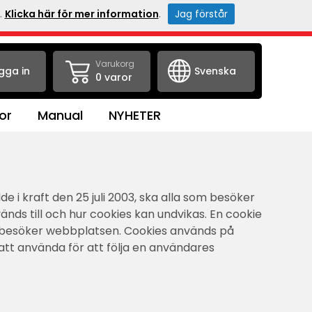
.
Klicka här för mer information
.
Jag förstår
Varukorg
gga in
0 varor
or
Manual
NYHETER
 i kraft den 25 juli 2003, ska alla som besöker
ds till och hur cookies kan undvikas. En cookie
du besöker webbplatsen. Cookies används på
 att använda för att följa en användares