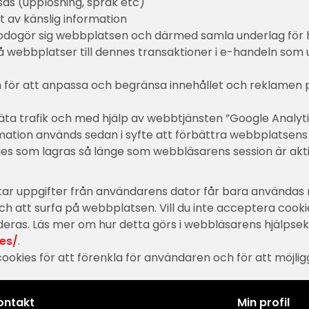
isas (upplösning, språk etc)
t av känslig information
lgodogör sig webbplatsen och därmed samla underlag för
webbplatser till dennes transaktioner i e-handeln som un
för att anpassa och begränsa innehållet och reklamen p
ta trafik och med hjälp av webbtjänsten ”Google Analyt
mation används sedan i syfte att förbättra webbplatsens
 som lagras så länge som webbläsarens session är aktiv
mtar uppgifter från användarens dator får bara använd
 att surfa på webbplatsen. Vill du inte acceptera cookies 
raderas. Läs mer om hur detta görs i webbläsarens hjälpse
es/
.
ies för att förenkla för användaren och för att möjliggör
ontakt
Min profil