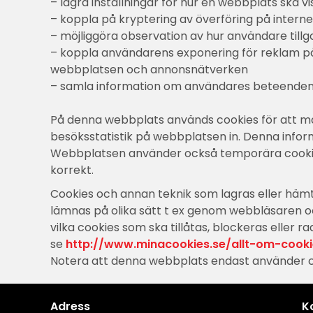
– lagra inställningar för hur en webbplats ska v
– koppla på kryptering av överföring på interne
– möjliggöra observation av hur användare til
– koppla användarens exponering för reklam på 
webbplatsen och annonsnätverken
– samla information om användares beteenden 
På denna webbplats används cookies för att mä
besöksstatistik på webbplatsen in. Denna infor
Webbplatsen använder också temporära cookies
korrekt.
Cookies och annan teknik som lagras eller hä
lämnas på olika sätt t ex genom webbläsaren och
vilka cookies som ska tillåtas, blockeras eller 
se
http://www.minacookies.se/allt-om-cooki
Notera att denna webbplats endast använder cook
Adress
K