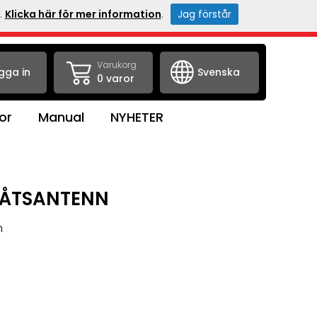
.
Klicka här för mer information
.
Jag förstår
Varukorg
gga in
0 varor
or
Manual
NYHETER
BÅTSANTENN
n