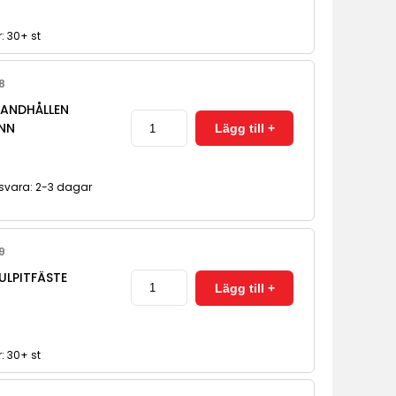
r: 30+ st
08
HANDHÅLLEN
NN
gsvara: 2-3 dagar
19
ULPITFÄSTE
r: 30+ st