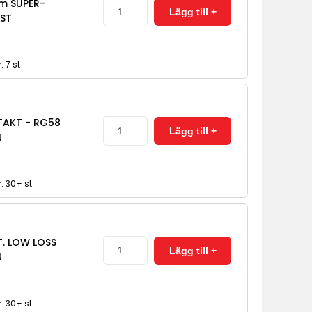
0m SUPER-
ST
: 7 st
AKT - RG58
N
r: 30+ st
. LOW LOSS
N
r: 30+ st