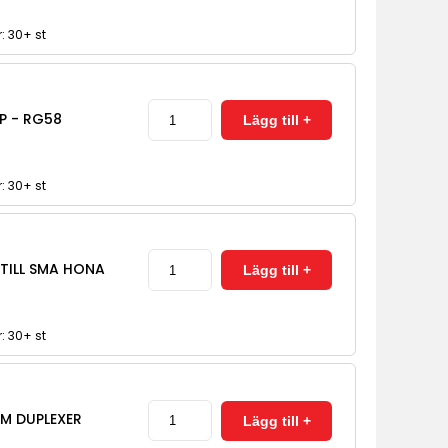
r: 30+ st
P - RG58
r: 30+ st
 TILL SMA HONA
r: 30+ st
FM DUPLEXER