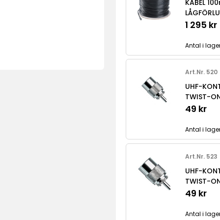
KABEL 10
LÅGFÖRLU
1 295 kr
Antal i lager
Art.Nr. 520
UHF-KONT
TWIST-O
49 kr
Antal i lage
Art.Nr. 523
UHF-KONT
TWIST-O
49 kr
Antal i lage