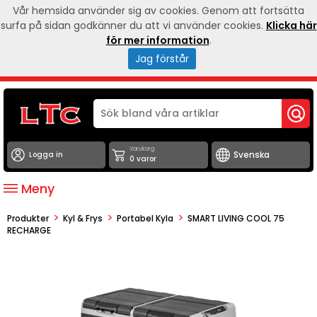
Vår hemsida använder sig av cookies. Genom att fortsätta
surfa på sidan godkänner du att vi använder cookies.
Klicka här
för mer information
.
Jag förstår
Varukorg
Logga in
0 varor
Meny
>
>
>
Produkter
Kyl & Frys
Portabel Kyla
SMART LIVING COOL 75
RECHARGE