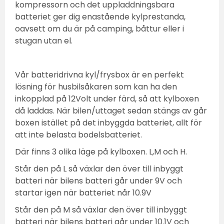
kompressorn och det uppladdningsbara
batteriet ger dig enastående kylprestanda,
oavsett om du är på camping, båttur eller i
stugan utan el.
Vår batteridrivna kyl/frysbox är en perfekt
lösning för husbilsåkaren som kan ha den
inkopplad på 12Volt under färd, så att kylboxen
då laddas. När bilen/uttaget sedan stängs av går
boxen istället på det inbyggda batteriet, allt för
att inte belasta bodelsbatteriet.
Där finns 3 olika läge på kylboxen. L,M och H.
Står den på L så växlar den över till inbyggt
batteri när bilens batteri går under 9V och
startar igen när batteriet når 10.9V
Står den på M så växlar den över till inbyggt
batteri när bilens batteri går under 10.1V och