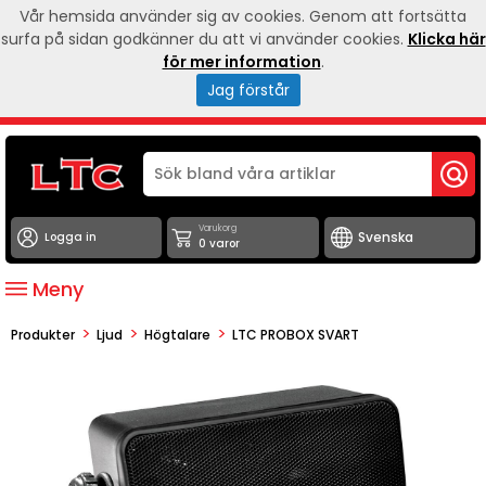
Vår hemsida använder sig av cookies. Genom att fortsätta
surfa på sidan godkänner du att vi använder cookies.
Klicka här
för mer information
.
Jag förstår
Varukorg
Logga in
0 varor
Meny
>
>
>
Produkter
Ljud
Högtalare
LTC PROBOX SVART