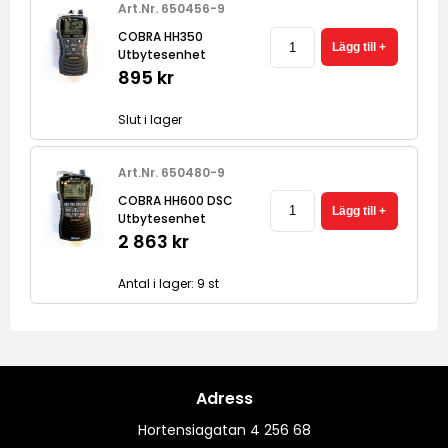
Art.Nr. 650456-9
COBRA HH350
Utbytesenhet
895 kr
Slut i lager
Art.Nr. 650480-9
COBRA HH600 DSC
Utbytesenhet
2 863 kr
Antal i lager: 9 st
Adress
Hortensiagatan 4 256 68