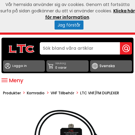
Vår hemsida använder sig av cookies. Genom att fortsätta
surfa på sidan godkänner du att vi använder cookies.
Klicka här
för mer information
.
Jag förstår
Varukorg
Logga in
0 varor
Meny
>
>
>
Produkter
Komradio
VHF Tillbehör
LTC VHF/FM DUPLEXER