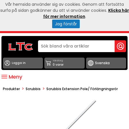
Vår hemsida använder sig av cookies. Genom att fortsätta
surfa på sidan godkänner du att vi använder cookies.
Klicka här
för mer information
.
Jag förstår
Varukorg
Logga in
0 varor
Meny
>
>
Produkter
Scrubbis
Scrubbis Extension Pole/ Förlängningsrör