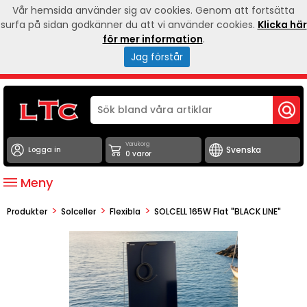
Vår hemsida använder sig av cookies. Genom att fortsätta
surfa på sidan godkänner du att vi använder cookies.
Klicka här
för mer information
.
Jag förstår
Varukorg
Logga in
0 varor
Meny
>
>
>
Produkter
Solceller
Flexibla
SOLCELL 165W Flat "BLACK LINE"