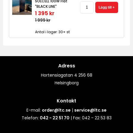
SOLCELL 100W Flat
"BLACK LINE"
1 395 kr
1 999 kr
Antal i lager: 30+ st
Adress
Hortensiagatan 4 256 68
Helsingborg
Kontakt
E-mail:
order@ltc.se
|
service@ltc.se
Telefon:
042 - 22 51 70
| Fax: 042 - 22 53 83