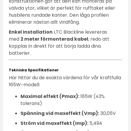
konstruktionen gör att den kan monteras på
välvda ytor, vilket är perfekt för rufftaket eller
husbilens rundade kanter. Den låga profilen
eliminerar nästan allt vindfång.
Enkel installation
LTC Blackline levereras
med
2 meter förmonterad kabel
, redo att
kopplas in direkt för att börja ladda dina
batterier.
Tekniska Specifikationer
Här hittar du de exakta värdena för vår kraftfulla
165W-modell:
Maximal effekt (Pmax):
165W (±3%
tolerans)
Spänning vid maxeffekt (Vmp):
30,05V
Ström vid maxeffekt (Imp):
5,49A