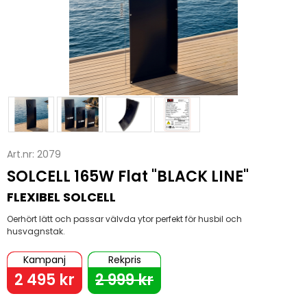
Art.nr:
2079
SOLCELL 165W Flat "BLACK LINE"
FLEXIBEL SOLCELL
Oerhört lätt och passar välvda ytor perfekt för husbil och
husvagnstak.
Kampanj
Rekpris
2 495 kr
2 999 kr