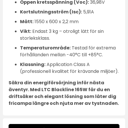
Öppen kretsspänning (Voc):
36,98V
Kortslutningsström (Isc):
5,91A
Mått:
1550 x 600 x 2,2 mm
Vikt:
Endast 3 kg – otroligt lätt för sin
storleksklass.
Temperaturområde:
Testad för extrema
förhållanden mellan -40°C till +85°C.
Klassning:
Application Class A
(professionell kvalitet för krävande miljöer).
Säkra din energiförsörjning inför nästa
äventyr. Med LTC Blackline 165W får du en
driftsäker och elegant lösning som låter dig
fricampa längre och njuta mer av tystnaden.