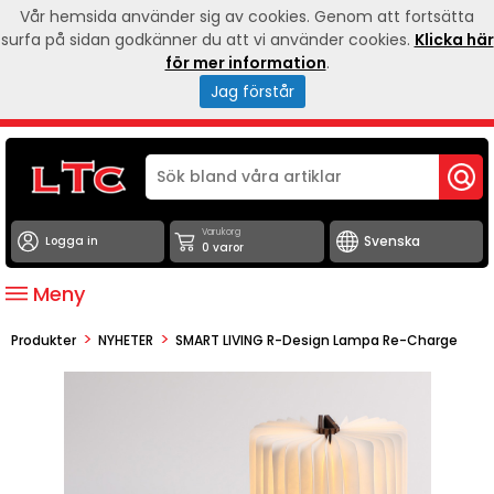
Vår hemsida använder sig av cookies. Genom att fortsätta
surfa på sidan godkänner du att vi använder cookies.
Klicka här
för mer information
.
Jag förstår
Varukorg
Logga in
0 varor
Meny
>
>
Produkter
NYHETER
SMART LIVING R-Design Lampa Re-Charge