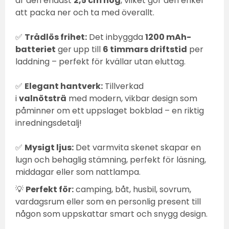
är den endast
2,5 cm hög
, vilket gör den enkel
att packa ner och ta med överallt.
✅
Trådlös frihet:
Det inbyggda
1200 mAh-
batteriet
ger upp till
6 timmars driftstid
per
laddning – perfekt för kvällar utan eluttag.
✅
Elegant hantverk:
Tillverkad
i
valnötsträ
med modern, vikbar design som
påminner om ett uppslaget bokblad – en riktig
inredningsdetalj!
✅
Mysigt ljus:
Det varmvita skenet skapar en
lugn och behaglig stämning, perfekt för läsning,
middagar eller som nattlampa.
💡
Perfekt för:
camping, båt, husbil, sovrum,
vardagsrum eller som en personlig present till
någon som uppskattar smart och snygg design.