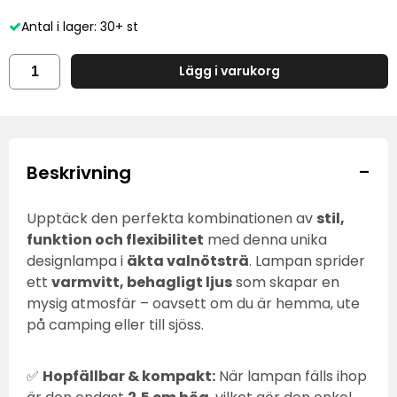
Antal i lager: 30+ st
Lägg i varukorg
-
Beskrivning
Upptäck den perfekta kombinationen av
stil,
funktion och flexibilitet
med denna unika
designlampa i
äkta valnötsträ
. Lampan sprider
ett
varmvitt, behagligt ljus
som skapar en
mysig atmosfär – oavsett om du är hemma, ute
på camping eller till sjöss.
✅
Hopfällbar & kompakt:
När lampan fälls ihop