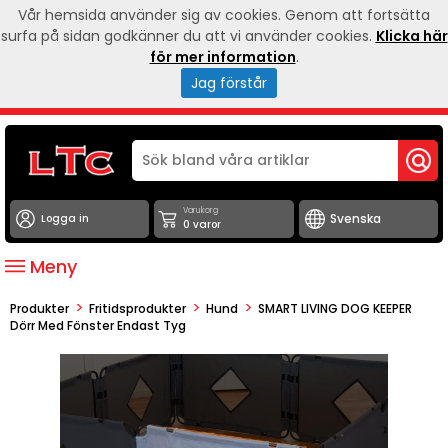
Vår hemsida använder sig av cookies. Genom att fortsätta
surfa på sidan godkänner du att vi använder cookies.
Klicka här
för mer information
.
Jag förstår
Varukorg
Logga in
0 varor
Meny
>
>
>
Produkter
Fritidsprodukter
Hund
SMART LIVING DOG KEEPER
Dörr Med Fönster Endast Tyg