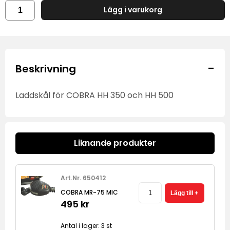
Lägg i varukorg
-
Beskrivning
Laddskål för COBRA HH 350 och HH 500
Liknande produkter
Art.Nr. 650412
COBRA MR-75 MIC
495 kr
Antal i lager: 3 st