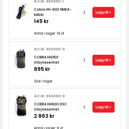
Art.Nr. 650482-1
Cobra HH-600 NMEA-
kabel
145 kr
Antal i lager: 19 st
Art.Nr. 650456-9
COBRA HH350
Utbytesenhet
895 kr
Slut i lager
Art.Nr. 650480-9
COBRA HH600 DSC
Utbytesenhet
2 863 kr
Antal i lager: 9 st