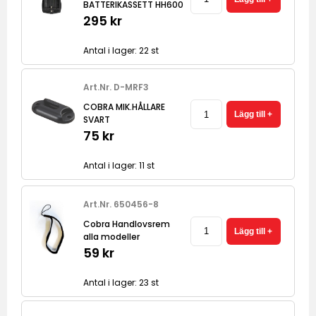
BATTERIKASSETT HH600
295 kr
Antal i lager: 22 st
Art.Nr. D-MRF3
COBRA MIK.HÅLLARE
SVART
75 kr
Antal i lager: 11 st
Art.Nr. 650456-8
Cobra Handlovsrem
alla modeller
59 kr
Antal i lager: 23 st