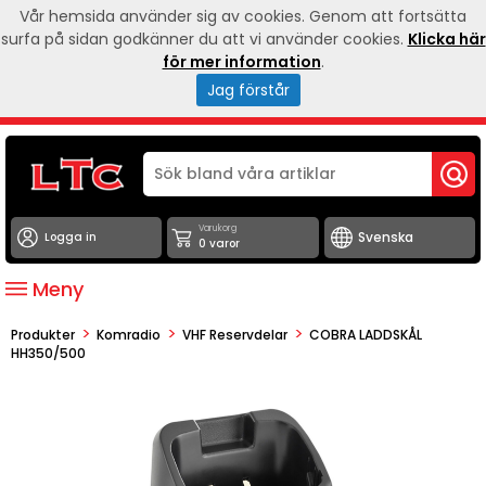
Vår hemsida använder sig av cookies. Genom att fortsätta
surfa på sidan godkänner du att vi använder cookies.
Klicka här
för mer information
.
Jag förstår
Varukorg
Logga in
0 varor
Meny
>
>
>
Produkter
Komradio
VHF Reservdelar
COBRA LADDSKÅL
HH350/500