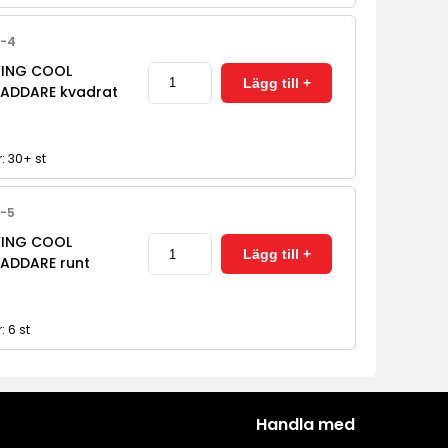
0-4
VING COOL
LADDARE kvadrat
r: 30+ st
0-5
VING COOL
LADDARE runt
: 6 st
Handla med