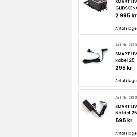
SMART LI
GLIDSKEN
2 995 kr
Antal i lager
Art.Nr. 213
SMART LI
kabel 25, 
295 kr
Antal i lage
Art.Nr. 213
SMART LI
Nätdel 25
595 kr
Antal i lager