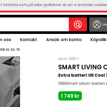
 fortsätta surfa på sidan godkänner du att vi använder cookies
Lo
 oss
Kontakt
Ansök om konto
Köpvillk
RI 30, 50, 75
Art.nr:
2130-1
SMART LIVING C
Extra batteri till Coo
15600mAh Litium-batteri so
1 749 kr