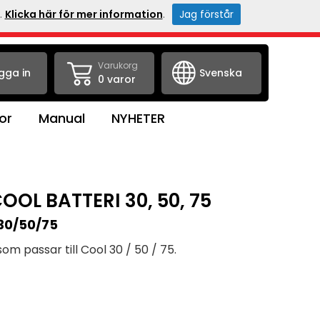
.
Klicka här för mer information
.
Jag förstår
Varukorg
gga in
0 varor
or
Manual
NYHETER
OOL BATTERI 30, 50, 75
l 30/50/75
m passar till Cool 30 / 50 / 75.