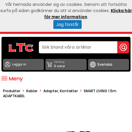
Vår hemsida använder sig av cookies. Genom att fortsätta
surfa på sidan godkänner du att vi använder cookies.
Klicka här
för mer information
.
Jag förstår
Varukorg
Logga in
0 varor
Meny
>
>
>
Produkter
Kablar
Adapter, Kontakter
SMART LIVING 1.5m
ADAPTKABEL