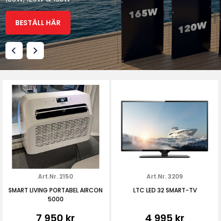
LÄS MER
BESTÄLL HÄR
LÄS MER
LÄS MER
Art.Nr. 2150
Art.Nr. 3209
SMART LIVING PORTABEL AIRCON
LTC LED 32 SMART-TV
5000
7 950 kr
4 995 kr