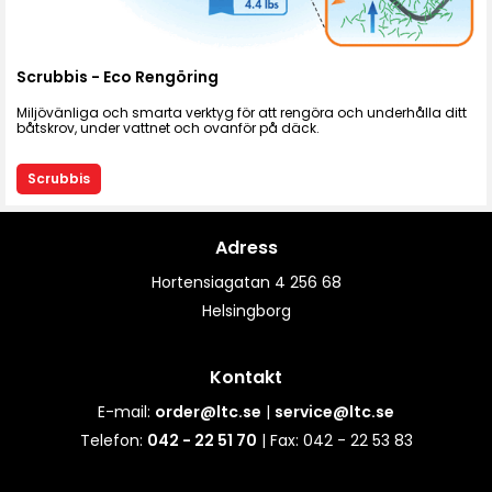
Scrubbis - Eco Rengöring
Miljövänliga och smarta verktyg för att rengöra och underhålla ditt
båtskrov, under vattnet och ovanför på däck.
Scrubbis
Adress
Hortensiagatan 4 256 68
Helsingborg
Kontakt
E-mail:
order@ltc.se
|
service@ltc.se
Telefon:
042 - 22 51 70
| Fax: 042 - 22 53 83