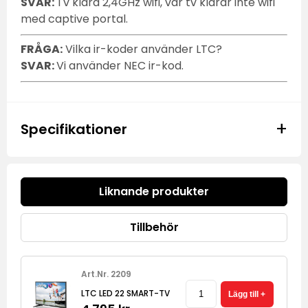
SVAR:
Tv klara 2,4GHz wifi, vår tv klarar inte wifi
med captive portal.
FRÅGA:
Vilka ir-koder använder LTC?
SVAR:
Vi använder NEC ir-kod.
+
Specifikationer
Liknande produkter
Tillbehör
Art.Nr. 2209
LTC LED 22 SMART-TV