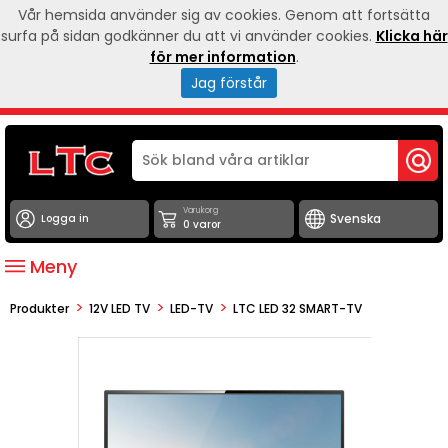
Vår hemsida använder sig av cookies. Genom att fortsätta
surfa på sidan godkänner du att vi använder cookies.
Klicka här
för mer information
.
Jag förstår
Varukorg
Logga in
0 varor
Meny
>
>
>
Produkter
12V LED TV
LED-TV
LTC LED 32 SMART-TV