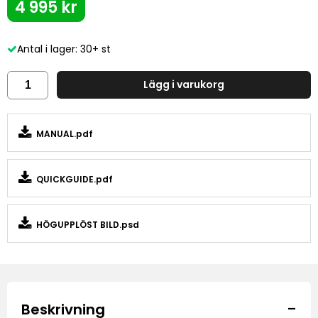
4 995 kr
Antal i lager: 30+ st
Lägg i varukorg
MANUAL.pdf
QUICKGUIDE.pdf
HÖGUPPLÖST BILD.psd
-
Beskrivning