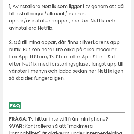
1, Avinstallera Netflix som ligger i tv genom att gå
till inställningar/allmänt/hantera
appar/avinstallera appar, marker Netflix och
avinstallera Netflix.
2, Gå till mina appar, där finns tillverkarens app
butik. Butiken heter lite olika på olika modeller
t.ex App N Store, Tv Store eller App Store. Sök
efter Netflix med förstoringsglaset längst upp till
vänster i menyn och ladda sedan ner Netflix igen
så ska det fungera igen.
FAQ
FRÅGA:
Tv hittar inte wifi från min Iphone?
SVAR:
Kontrollera så att "maximera
kompabilitet" är aktiverat under internetdelning