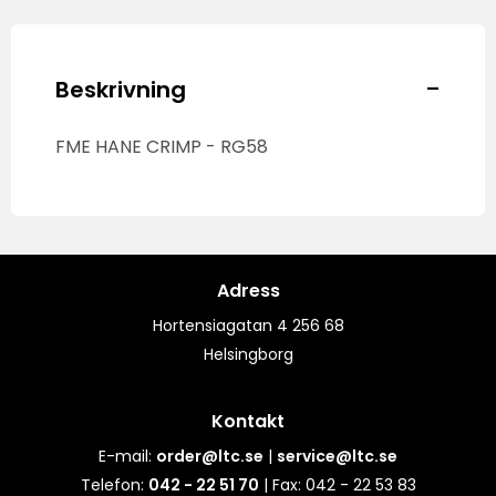
-
Beskrivning
FME HANE CRIMP - RG58
Adress
Hortensiagatan 4 256 68
Helsingborg
Kontakt
E-mail:
order@ltc.se
|
service@ltc.se
Telefon:
042 - 22 51 70
| Fax: 042 - 22 53 83