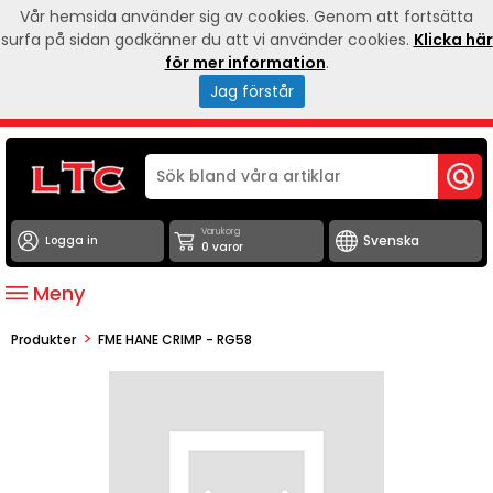
Vår hemsida använder sig av cookies. Genom att fortsätta
surfa på sidan godkänner du att vi använder cookies.
Klicka här
för mer information
.
Jag förstår
Varukorg
Logga in
0 varor
Meny
>
Produkter
FME HANE CRIMP - RG58